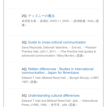
2位
ディズニーの魔法
有馬哲夫著. -- 新潮社, 2003.11, 2003. -- (新潮新書 ; 044).<図
書>
3位
Guide to cross-cultural communication
Sana Reynolds, Deborah Valentine. -- 2nd ed.. -- Pearson
Prentice Hall, c2011, 2011. -- (The Prentice Hall guides to
advanced communication / Mary Munter).<図書>
4位
Hidden differences : Studies in international
communication : Japan for Americans
Edward T. Hall, Mildred Reed Hall. -- Bungei Shunju, c1987,
1987.<図書>
5位
Understanding cultural differences
Edward T. Hall and Mildred Reed Hall ; pbk.. -- Intercultural
Press, c1990, 1990. -- 巻号等：pbk.<図書>