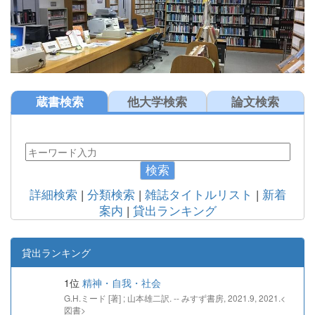
蔵書検索
他大学検索
論文検索
検索
詳細検索
|
分類検索
|
雑誌タイトルリスト
|
新着
案内
|
貸出ランキング
貸出ランキング
1位
精神・自我・社会
G.H.ミード [著] ; 山本雄二訳. -- みすず書房, 2021.9, 2021.<
図書>